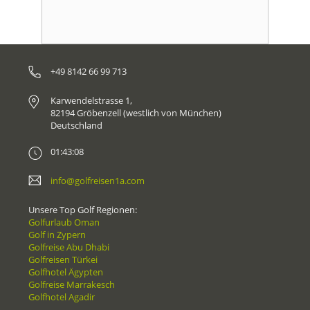
+49 8142 66 99 713
Karwendelstrasse 1,
82194 Gröbenzell (westlich von München)
Deutschland
01:43:08
info@golfreisen1a.com
Unsere Top Golf Regionen:
Golfurlaub Oman
Golf in Zypern
Golfreise Abu Dhabi
Golfreisen Türkei
Golfhotel Ägypten
Golfreise Marrakesch
Golfhotel Agadir