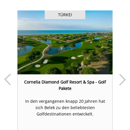
TÜRKEI
Cornelia Diamond Golf Resort & Spa - Golf
Pakete
er
In den vergangenen knapp 20 Jahren hat
H
ek
sich Belek zu den beliebtesten
si
Golfdestinationen entwickelt.