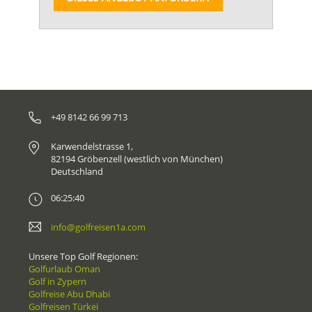
+49 8142 66 99 713
Karwendelstrasse 1,
82194 Gröbenzell (westlich von München)
Deutschland
06:25:40
info@golfreisen1a.com
Unsere Top Golf Regionen:
Golfurlaub Oman
Golf in Zypern
Golfreise Abu Dhabi
Golfreisen Türkei