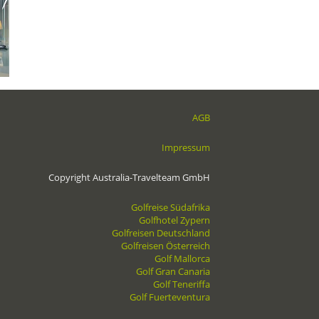
AGB
Impressum
Copyright Australia-Travelteam GmbH
Golfreise Südafrika
Golfhotel Zypern
Golfreisen Deutschland
Golfreisen Österreich
Golf Mallorca
Golf Gran Canaria
Golf Teneriffa
Golf Fuerteventura