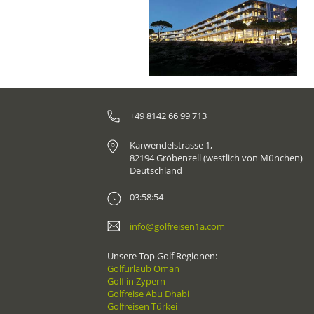
+49 8142 66 99 713
Karwendelstrasse 1,
82194 Gröbenzell (westlich von München)
Deutschland
03:58:54
info@golfreisen1a.com
Unsere Top Golf Regionen:
Golfurlaub Oman
Golf in Zypern
Golfreise Abu Dhabi
Golfreisen Türkei