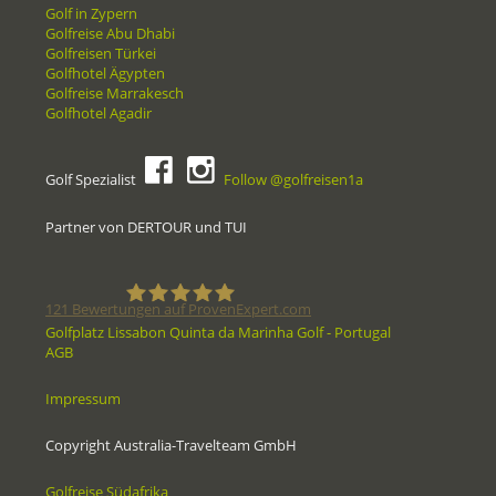
Golf in Zypern
Golfreise Abu Dhabi
Golfreisen Türkei
Golfhotel Ägypten
Golfreise Marrakesch
Golfhotel Agadir
Golf Spezialist
Follow @golfreisen1a
Partner von DERTOUR und TUI
121
Bewertungen auf ProvenExpert.com
Golfplatz Lissabon Quinta da Marinha Golf - Portugal
AGB
Golfreisen1a - Golfreisen vom
Impressum
Spezialisten
Copyright Australia-Travelteam GmbH
Golfreise Südafrika