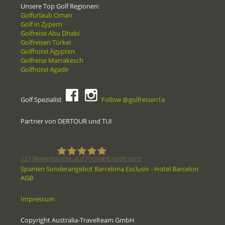
Unsere Top Golf Regionen:
Golfurlaub Oman
Golf in Zypern
Golfreise Abu Dhabi
Golfreisen Türkei
Golfhotel Ägypten
Golfreise Marrakesch
Golfhotel Agadir
Golf Spezialist
Follow @golfreisen1a
Partner von DERTOUR und TUI
121
Bewertungen auf ProvenExpert.com
Spanien Sonderangebot Barcelona Exclusiv - Hotel Barcelon
AGB
Golfreisen1a - Golfreisen vom
Impressum
Spezialisten
Copyright Australia-Travelteam GmbH