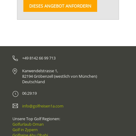
DIESES ANGEBOT ANFORDERN
+49 8142 66 99 713
Karwendelstrasse 1,
82194 Gröbenzell (westlich von München)
Deutschland
06:29:19
info@golfreisen1a.com
Unsere Top Golf Regionen:
Golfurlaub Oman
Golf in Zypern
Golfreise Abu Dhabi