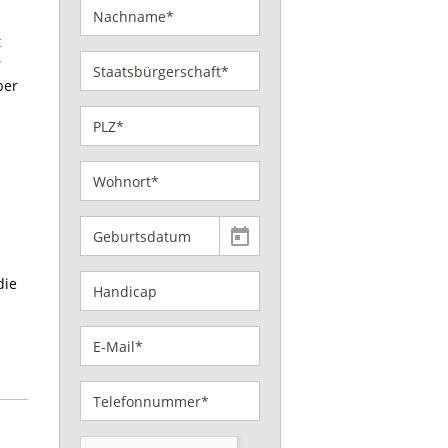
t
r
ber
die