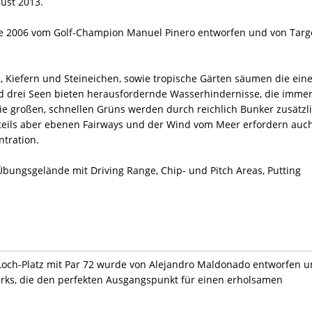
ust 2013.
urde 2006 vom Golf-Champion Manuel Pinero entworfen und von Targ
, Kiefern und Steineichen, sowie tropische Gärten säumen die ein
und drei Seen bieten herausfordernde Wasserhindernisse, die imme
ie großen, schnellen Grüns werden durch reichlich Bunker zusätzl
enteils aber ebenen Fairways und der Wind vom Meer erfordern auc
ntration.
Übungsgelände mit Driving Range, Chip- und Pitch Areas, Putting
Loch-Platz mit Par 72 wurde von Alejandro Maldonado entworfen 
rks, die den perfekten Ausgangspunkt für einen erholsamen