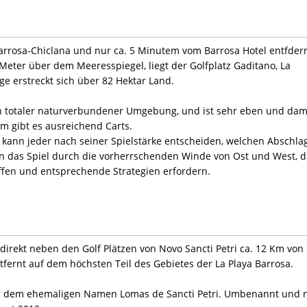
Barrosa-Chiclana und nur ca. 5 Minutem vom Barrosa Hotel entfdern
Meter über dem Meeresspiegel, liegt der Golfplatz Gaditano, La
ge erstreckt sich über 82 Hektar Land.
t in totaler naturverbundener Umgebung, und ist sehr eben und dam
em gibt es ausreichend Carts.
kann jeder nach seiner Spielstärke entscheiden, welchen Abschla
nn das Spiel durch die vorherrschenden Winde von Ost und West, d
ffen und entsprechende Strategien erfordern.
gt direkt neben den Golf Plätzen von Novo Sancti Petri ca. 12 Km von
ntfernt auf dem höchsten Teil des Gebietes der La Playa Barrosa.
ter dem ehemaligen Namen Lomas de Sancti Petri. Umbenannt und 