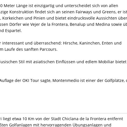
 Meter Länge ist einzigartig und unterscheidet sich von allen
zige Konstruktion findet sich an seinen Fairways und Greens, er is
Korkeichen und Pinien und bietet eindrucksvolle Aussichten übe
issen Dörfer wie Vejer de la Frontera, Benalup und Medina sowie ü
nd Espartel.
er interessant und überraschend: Hirsche, Kaninchen, Enten und
im Laufe des sanften Parcours.
sischen Stil mit asiatischen Einflüssen und edlem Mobiliar bietet
Auflage der OKI Tour sagte, Montenmedio ist einer der Golfplätze, 
i liegt etwa 10 Km von der Stadt Chiclana de la Frontera entfernt
rößten Golfanlagen mit hervorragenden Übungsanlagen und