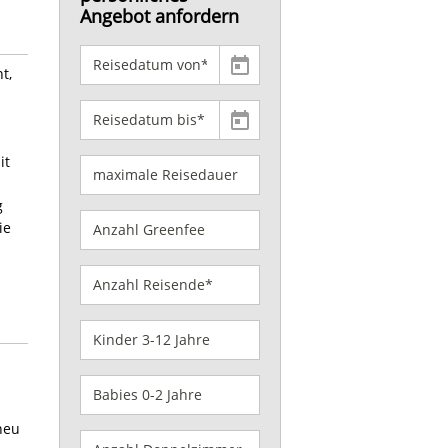
Angebot anfordern
t,
it
g
ie
neu