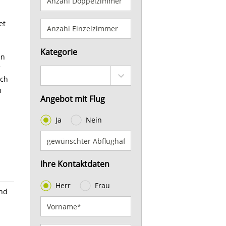
et
Kategorie
en
r
ich
h
Angebot mit Flug
Ja
Nein
Ihre Kontaktdaten
Herr
Frau
und