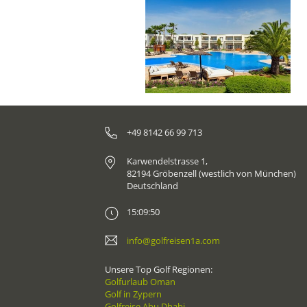
+49 8142 66 99 713
Karwendelstrasse 1,
82194 Gröbenzell (westlich von München)
Deutschland
15:09:50
info@golfreisen1a.com
Unsere Top Golf Regionen:
Golfurlaub Oman
Golf in Zypern
Golfreise Abu Dhabi