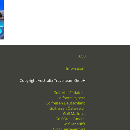
AGB
Impressum
Copyright Australia-Travelteam GmbH
Golfreise Südafrika
Golfhotel Zypern
Golfreisen Deutschland
Golfreisen Österreich
Golf Mallorca
Golf Gran Canaria
Golf Teneriffa
Golf Fuerteventura