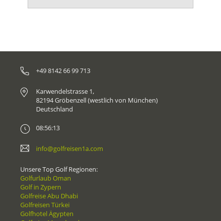
+49 8142 66 99 713
Karwendelstrasse 1,
82194 Gröbenzell (westlich von München)
Deutschland
08:56:13
info@golfreisen1a.com
Unsere Top Golf Regionen:
Golfurlaub Oman
Golf in Zypern
Golfreise Abu Dhabi
Golfreisen Türkei
Golfhotel Ägypten