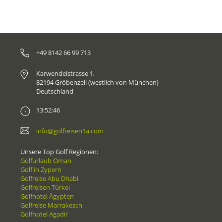
+49 8142 66 99 713
Karwendelstrasse 1,
82194 Gröbenzell (westlich von München)
Deutschland
13:52:46
info@golfreisen1a.com
Unsere Top Golf Regionen:
Golfurlaub Oman
Golf in Zypern
Golfreise Abu Dhabi
Golfreisen Türkei
Golfhotel Ägypten
Golfreise Marrakesch
Golfhotel Agadir