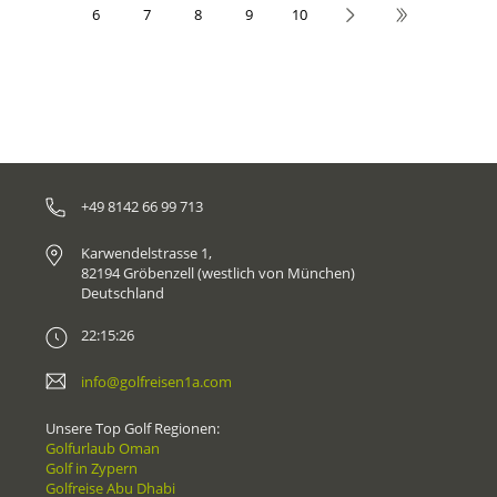
6
7
8
9
10
+49 8142 66 99 713
Karwendelstrasse 1,
82194 Gröbenzell (westlich von München)
Deutschland
22:15:26
info@golfreisen1a.com
Unsere Top Golf Regionen:
Golfurlaub Oman
Golf in Zypern
Golfreise Abu Dhabi