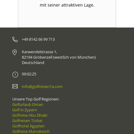
mit seiner attraktiven Lage.
+49 8142 66 99 713
Karwendelstrasse 1,
82194 Gröbenzell (westlich von München)
Deutschland
09:02:25
info@golfreisen1a.com
Unsere Top Golf Regionen:
Golfurlaub Oman
Golf in Zypern
Golfreise Abu Dhabi
Golfreisen Türkei
Golfhotel Ägypten
Golfreise Marrakesch