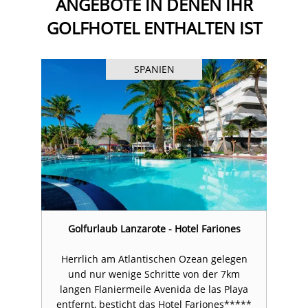
ANGEBOTE IN DENEN IHR
GOLFHOTEL ENTHALTEN IST
SPANIEN
Golfurlaub Lanzarote - Hotel Fariones
n
Herrlich am Atlantischen Ozean gelegen
und nur wenige Schritte von der 7km
a
langen Flaniermeile Avenida de las Playa
**
entfernt, besticht das Hotel Fariones*****
e