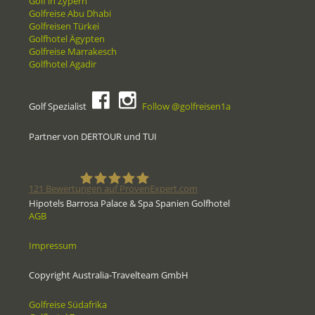
Golf in Zypern
Golfreise Abu Dhabi
Golfreisen Türkei
Golfhotel Ägypten
Golfreise Marrakesch
Golfhotel Agadir
Golf Spezialist
Follow @golfreisen1a
Partner von DERTOUR und TUI
121
Bewertungen auf ProvenExpert.com
Hipotels Barrosa Palace & Spa Spanien Golfhotel
AGB
Golfreisen1a - Golfreisen vom
Impressum
Spezialisten
Copyright Australia-Travelteam GmbH
Golfreise Südafrika