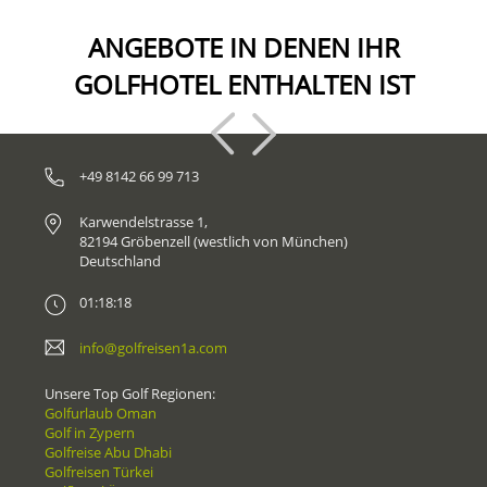
ANGEBOTE IN DENEN IHR
GOLFHOTEL ENTHALTEN IST
+49 8142 66 99 713
Karwendelstrasse 1,
82194 Gröbenzell (westlich von München)
Deutschland
01:18:18
info@golfreisen1a.com
Unsere Top Golf Regionen:
Golfurlaub Oman
Golf in Zypern
Golfreise Abu Dhabi
Golfreisen Türkei