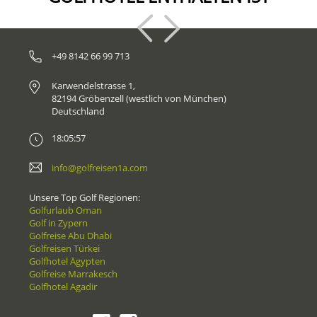
+49 8142 66 99 713
Karwendelstrasse 1,
82194 Gröbenzell (westlich von München)
Deutschland
18:05:57
info@golfreisen1a.com
Unsere Top Golf Regionen:
Golfurlaub Oman
Golf in Zypern
Golfreise Abu Dhabi
Golfreisen Türkei
Golfhotel Ägypten
Golfreise Marrakesch
Golfhotel Agadir