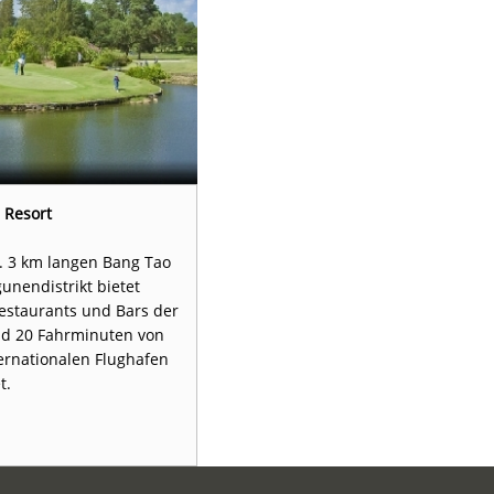
 Resort
Swissotel Resort Phuket 
a. 3 km langen Bang Tao
Thailands größte Insel Phuket is
unendistrikt bietet
malerischen Strände und Wassers
staurants und Bars der
ist auch für wunderschöne Nat
d 20 Fahrminuten von
historischen Kulturstätt
rnationalen Flughafen
t.