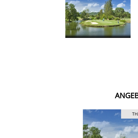
ANGEB
THAILAND
TH