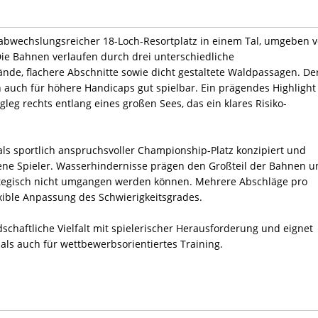
s abwechslungsreicher 18-Loch-Resortplatz in einem Tal, umgeben 
ie Bahnen verlaufen durch drei unterschiedliche
nde, flachere Abschnitte sowie dicht gestaltete Waldpassagen. De
ch auch für höhere Handicaps gut spielbar. Ein prägendes Highlight 
ogleg rechts entlang eines großen Sees, das ein klares Risiko-
als sportlich anspruchsvoller Championship-Platz konzipiert und
rene Spieler. Wasserhindernisse prägen den Großteil der Bahnen u
trategisch nicht umgangen werden können. Mehrere Abschläge pro
ible Anpassung des Schwierigkeitsgrades.
schaftliche Vielfalt mit spielerischer Herausforderung und eignet
als auch für wettbewerbsorientiertes Training.