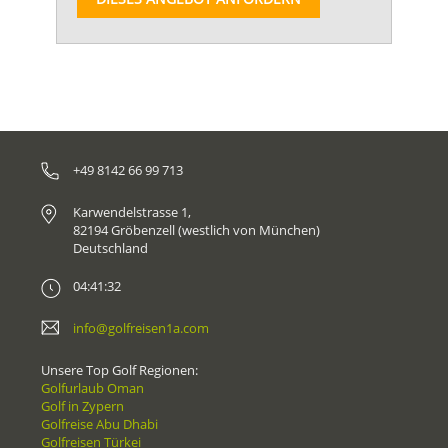
+49 8142 66 99 713
Karwendelstrasse 1,
82194 Gröbenzell (westlich von München)
Deutschland
04:41:32
info@golfreisen1a.com
Unsere Top Golf Regionen:
Golfurlaub Oman
Golf in Zypern
Golfreise Abu Dhabi
Golfreisen Türkei