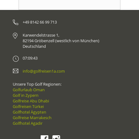
+49 8142 66 99 713
Karwendelstrasse 1,
82194 Gröbenzell (westlich von München)
Deutschland
07:09:43
info@golfreisen1a.com
Unsere Top Golf Regionen:
Golfurlaub Oman
Golf in Zypern
Golfreise Abu Dhabi
Golfreisen Türkei
Golfhotel Ägypten
Golfreise Marrakesch
Golfhotel Agadir