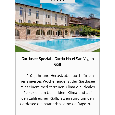
io
Gardasee Spezial - Garda Hotel San Vigilio
G
Golf
in
Im Frühjahr und Herbst, aber auch für ein
I
ee
verlängertes Wochenende ist der Gardasee
v
es
mit seinem mediterranen Klima ein ideales
m
Reiseziel, um bei mildem Klima und auf
en
den zahlreichen Golfplätzen rund um den
d
..
Gardasee ein paar erholsame Golftage zu ...
G