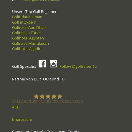
Unsere Top Golf Regionen:
Golfurlaub Oman
Golf in Zypern
Golfreise Abu Dhabi
Golfreisen Türkei
Golfhotel Ägypten
Golfreise Marrakesch
Golfhotel Agadir
Golf Spezialist
Follow @golfreisen1a
Partner von DERTOUR und TUI
121
Bewertungen auf ProvenExpert.com
AGB
Golfreisen1a - Golfreisen vom
Impressum
Spezialisten
Copyright Australia-Travelteam GmbH