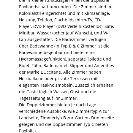
die in kleinen 2-stöckigen Villen die tropische
Poollandschaft umrunden. Die Zimmer sind im
Kolonialstil eingerichtet und mit Klimaanlage,
Heizung, Telefon, Flachbildschirm-TV, CD-
Player, DVD-Player (DVD-Verleih kostenlos), Safe,
Minibar, Wasserkocher (auf Wunsch), und W-
Lan ausgestattet. Die Badezimmer verfügen
über Badewanne (in Typ B & C Zimmer ist die
Badewanne begehbar und bietet eine
Hydromassagefunktion), separate Toilette und
Bidet, Föhn, Bademantel, Slipper und Amenities
der Marke L‘Occitane. Alle Zimmer haben
Holzbalkone oder private Terrassen mit
eleganten Teakholzmöbeln. Zusätzlich erhalten
die Gäste täglich Wasser, Obst und die
Tageszeitung auf ihr Zimmer.
Die Doppelzimmer bieten je nach Lage
verschiedene Ausblicke, wie Zimmertyp A zur
Landseite, Zimmertyp B zur Garten- Dünenseite
gelegen und die Doppelzimmer Typ C bieten
Poolblick.