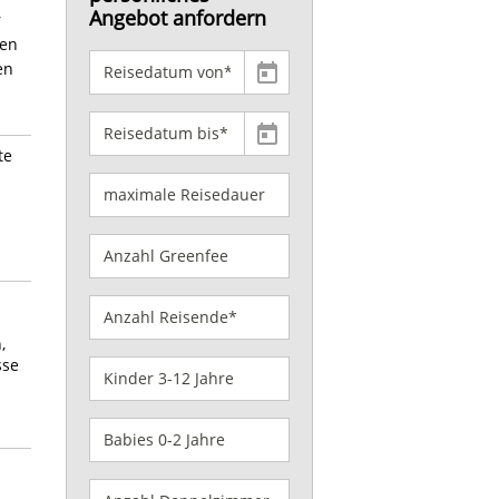
Angebot anfordern
r
hen
en
te
,
sse