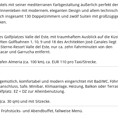
tels mit seiner mediterranen Farbgestaltung äußerlich perfekt de
s Innenleben mit modernem, eleganten Design und allem technisc
sich insgesamt 130 Doppelzimmern und zwölf Suiten mit großzügig
ken.
s Golfplatzes Valle del Este, mit traumhaftem Ausblick auf die Küs
lten Golfbahnen 1, 10, 9 und 18 des Architekten Josè Canales liegt
Sterne-Resort Valle del Este, nur ca. zehn Fahrminuten von den
jacar und Garrucha entfernt.
fen Almeria (ca. 100 km), ca. EUR 110 pro Taxi/Strecke.
2
 gemütlich, komfortabel und modern eingerichtet mit Bad/WC, Föhn
etanschluss, Safe, Minibar, Klimaanlage, Heizung, Balkon oder Terra
olfplatz. EZ = DZ zur Alleinbenutzung.
(ca. 30 qm) und mit Sitzecke.
 Frühstücks- und Abendbuffet, fallweise Menü.