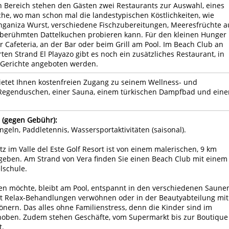
 Bereich stehen den Gästen zwei Restaurants zur Auswahl, eines
he, wo man schon mal die landestypischen Köstlichkeiten, wie
onganiza Wurst, verschiedene Fischzubereitungen, Meeresfrüchte a
berühmten Dattelkuchen probieren kann. Für den kleinen Hunger
er Cafeteria, an der Bar oder beim Grill am Pool. Im Beach Club an
n Strand El Playazo gibt es noch ein zusätzliches Restaurant, in
 Gerichte angeboten werden.
bietet Ihnen kostenfreien Zugang zu seinem Wellness- und
 Regenduschen, einer Sauna, einem türkischen Dampfbad und ein
 (gegen Gebühr):
ngeln, Paddletennis, Wassersportaktivitäten (saisonal).
tz im Valle del Este Golf Resort ist von einem malerischen, 9 km
ben. Am Strand von Vera finden Sie einen Beach Club mit einem
lschule.
en möchte, bleibt am Pool, entspannt in den verschiedenen Saunen
mit Relax-Behandlungen verwöhnen oder in der Beautyabteilung mit
önern. Das alles ohne Familienstress, denn die Kinder sind im
hoben. Zudem stehen Geschäfte, vom Supermarkt bis zur Boutique
t.