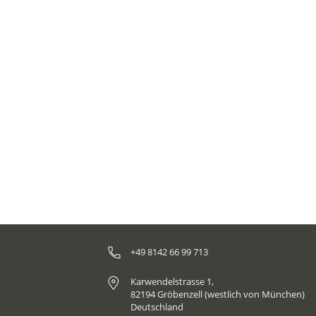
+49 8142 66 99 713
Karwendelstrasse 1,
82194 Gröbenzell (westlich von München)
Deutschland