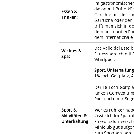
Im gastronomischen
davon mit Buffetküc
Essen &
Gerichte mit der L
Trinken:
Garrucha oder den 
trifft man sich in d
dem noch unberührte
dem internationale
Das Valle del Este 
Wellnes &
Fitnessbereich mit
Spa:
Whirlpool.
Sport, Unterhaltung
18-Loch Golfplatz, A
Der 18-Loch-Golfpla
langen Gehweg umge
Pool und einer Sege
Sport &
Wer es ruhiger hab
Aktivitäten &
lässt sich im Spa 
Unterhaltung:
Friseursalon versch
Miniclub gut aufge
zum Shoppen berei