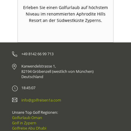
em
Erleben Sie einen Golfurlaub auf höchstem
E
s
Niveau im renommierten Aphrodite Hills
Resort an der Südwestküste Zyperns.
+49 8142 66 99 713
Karwendelstrasse 1,
82194 Gröbenzell (westlich von München)
Deutschland
18:45:07
info@golfreisen1a.com
Unsere Top Golf Regionen:
Golfurlaub Oman
Golf in Zypern
Golfreise Abu Dhabi