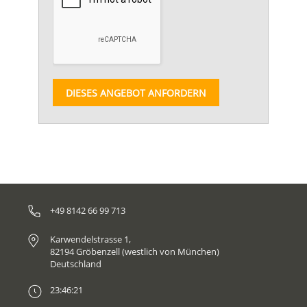
DIESES ANGEBOT ANFORDERN
+49 8142 66 99 713
Karwendelstrasse 1,
82194 Gröbenzell (westlich von München)
Deutschland
23:46:21