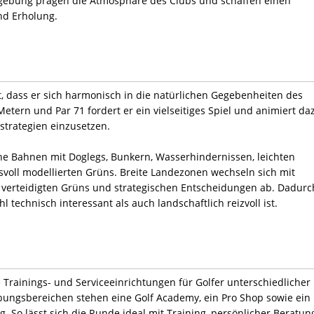
gebung prägen die Atmosphäre des Clubs und schaffen einen
nd Erholung.
t, dass er sich harmonisch in die natürlichen Gegebenheiten des
etern und Par 71 fordert er ein vielseitiges Spiel und animiert da
strategien einzusetzen.
e Bahnen mit Doglegs, Bunkern, Wasserhindernissen, leichten
oll modellierten Grüns. Breite Landezonen wechseln sich mit
 verteidigten Grüns und strategischen Entscheidungen ab. Dadurc
l technisch interessant als auch landschaftlich reizvoll ist.
e Trainings- und Serviceeinrichtungen für Golfer unterschiedlicher
ungsbereichen stehen eine Golf Academy, ein Pro Shop sowie ein
 So lässt sich die Runde ideal mit Training, persönlicher Beratun