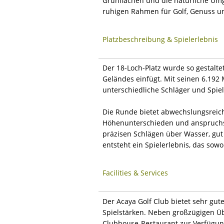
Grünflächen und die natürliche Um
ruhigen Rahmen für Golf, Genuss u
Platzbeschreibung & Spielerlebnis
Der 18-Loch-Platz wurde so gestalte
Geländes einfügt. Mit seinen 6.192 M
unterschiedliche Schläger und Spiel
Die Runde bietet abwechslungsreich
Höhenunterschieden und anspruchsv
präzisen Schlägen über Wasser, gut
entsteht ein Spielerlebnis, das sowoh
Facilities & Services
Der Acaya Golf Club bietet sehr gut
Spielstärken. Neben großzügigen Üb
Clubhouse-Restaurant zur Verfügung.