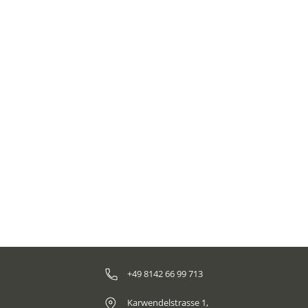
Golf Spezial Apulien - Acaya Golf Resort & Spa
Apulien ist wohl die am weitesten entwickelte
Golfregion in Süditalien. Vier ausgezeichnete
Golfplätze im Land der Trulli sorgen für viel
Abwechslung für Golfreisen.
+49 8142 66 99 713
Karwendelstrasse 1,