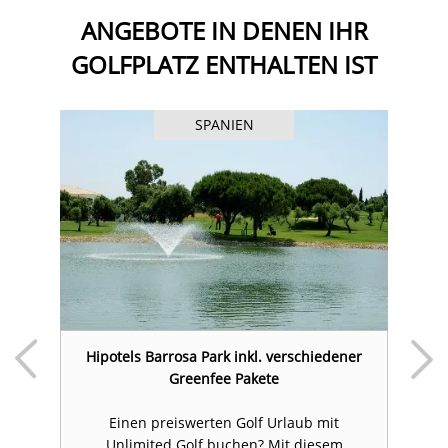
ANGEBOTE IN DENEN IHR
GOLFPLATZ ENTHALTEN IST
SPANIEN
l
Hipotels Barrosa Park inkl. verschiedener
Greenfee Pakete
i
Einen preiswerten Golf Urlaub mit
it
Unlimited Golf buchen? Mit diesem
l