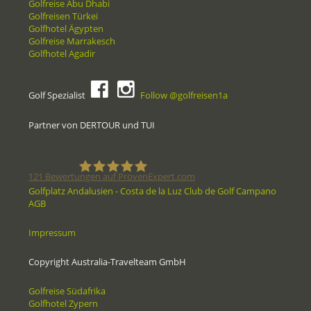
Golfreise Abu Dhabi
Golfreisen Türkei
Golfhotel Ägypten
Golfreise Marrakesch
Golfhotel Agadir
Golf Spezialist
Follow @golfreisen1a
Partner von DERTOUR und TUI
121
Bewertungen auf ProvenExpert.com
Golfplatz Andalusien - Costa de la Luz Club de Golf Campano
AGB
Golfreisen1a - Golfreisen vom
Impressum
Spezialisten
Copyright Australia-Travelteam GmbH
Golfreise Südafrika
Golfhotel Zypern