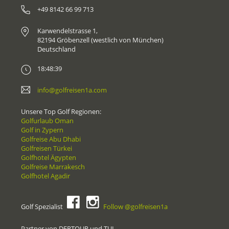
+49 8142 66 99 713
Karwendelstrasse 1,
82194 Gröbenzell (westlich von München)
Deutschland
18:48:39
info@golfreisen1a.com
Unsere Top Golf Regionen:
Golfurlaub Oman
Golf in Zypern
Golfreise Abu Dhabi
Golfreisen Türkei
Golfhotel Ägypten
Golfreise Marrakesch
Golfhotel Agadir
Golf Spezialist
Follow @golfreisen1a
Partner von DERTOUR und TUI