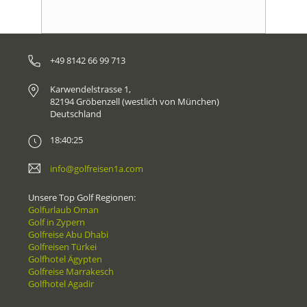
+49 8142 66 99 713
Karwendelstrasse 1,
82194 Gröbenzell (westlich von München)
Deutschland
18:40:25
info@golfreisen1a.com
Unsere Top Golf Regionen:
Golfurlaub Oman
Golf in Zypern
Golfreise Abu Dhabi
Golfreisen Türkei
Golfhotel Ägypten
Golfreise Marrakesch
Golfhotel Agadir