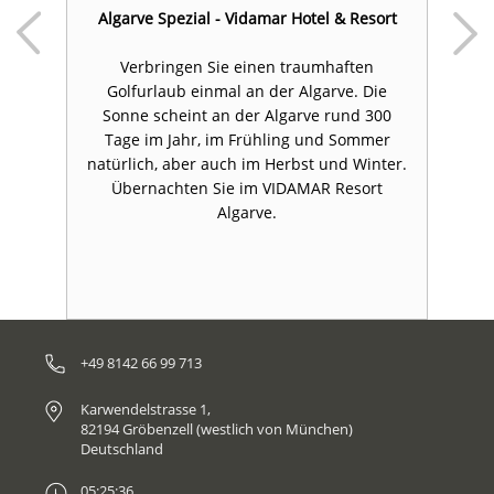
rk
Algarve Spezial - Vidamar Hotel & Resort
Verbringen Sie einen traumhaften
z
Golfurlaub einmal an der Algarve. Die
D
Sonne scheint an der Algarve rund 300
T
Tage im Jahr, im Frühling und Sommer
e
natürlich, aber auch im Herbst und Winter.
ne
Übernachten Sie im VIDAMAR Resort
F
Algarve.
+49 8142 66 99 713
Karwendelstrasse 1,
82194 Gröbenzell (westlich von München)
Deutschland
05:25:36