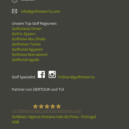
info@golfreisen1a.com
Unsere Top Golf Regionen:
Golfurlaub Oman
Golf in Zypern
Golfreise Abu Dhabi
Golfreisen Türkei
Golfhotel Ägypten
Golfreise Marrakesch
Golfhotel Agadir
Golf Spezialist
Follow @golfreisen1a
Partner von DERTOUR und TUI
121
Bewertungen auf ProvenExpert.com
Golfplatz Algarve Pestana Vale da Pinta - Portugal
AGB
Golfreisen1a - Golfreisen vom