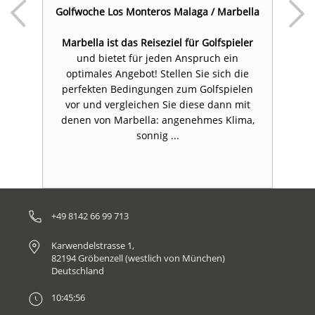
Golfwoche Los Monteros Malaga / Marbella
in
Marbella ist das Reiseziel für Golfspieler
el
und bietet für jeden Anspruch ein
u
optimales Angebot! Stellen Sie sich die
perfekten Bedingungen zum Golfspielen
vor und vergleichen Sie diese dann mit
denen von Marbella: angenehmes Klima,
sonnig ...
+49 8142 66 99 713
Karwendelstrasse 1,
82194 Gröbenzell (westlich von München)
Deutschland
10:45:56