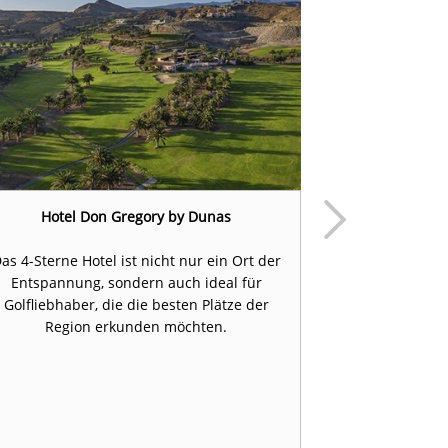
Hotel Don Gregory by Dunas
Gran Canaria S
as 4-Sterne Hotel ist nicht nur ein Ort der
Entspannung, sondern auch ideal für
Gran Canar
Golfliebhaber, die die besten Plätze der
Golfplätze u
Region erkunden möchten.
angenehmem G