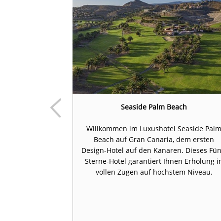
al - Salobre
Seaside Palm Beach
enity
Willkommen im Luxushotel Seaside Pal
gezeichnete
Beach auf Gran Canaria, dem ersten
Jahr über mit
Design-Hotel auf den Kanaren. Dieses Fün
ner Golfreise
Sterne-Hotel garantiert Ihnen Erholung i
ou can Play"
vollen Zügen auf höchstem Niveau.
ieblingssport
ig austoben.