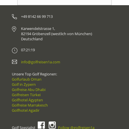
+49 8142 66 99 713
Karwendelstrasse 1,
82194 Gröbenzell (westlich von München)
Deutschland
07:21:19
info@golfreisen1a.com
Unsere Top Golf Regionen:
Golfurlaub Oman
Golf in Zypern
Golfreise Abu Dhabi
Golfreisen Türkei
Golfhotel Ägypten
Golfreise Marrakesch
Golfhotel Agadir
Golf Spezialist
Follow @golfreisen1a