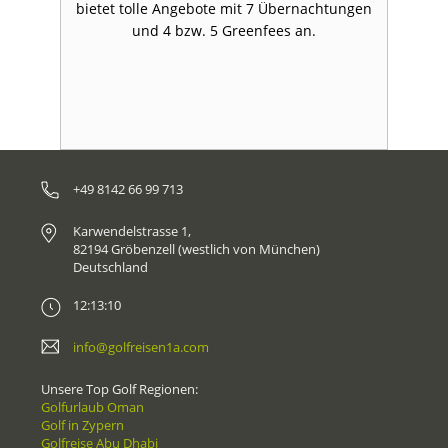
s
bietet tolle Angebote mit 7 Übernachtungen
und 4 bzw. 5 Greenfees an.
+49 8142 66 99 713
Karwendelstrasse 1,
82194 Gröbenzell (westlich von München)
Deutschland
12:13:10
info@golfreisen1a.com
Unsere Top Golf Regionen:
Golfurlaub Oman
Golf in Zypern
Golfreise Abu Dhabi