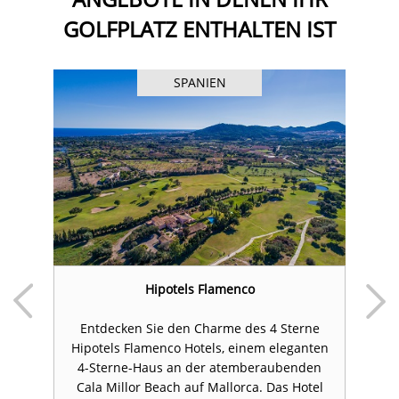
GOLFPLATZ ENTHALTEN IST
SPANIEN
Hipotels Flamenco
T
Entdecken Sie den Charme des 4 Sterne
s
Hipotels Flamenco Hotels, einem eleganten
D
on
4-Sterne-Haus an der atemberaubenden
M
en
Cala Millor Beach auf Mallorca. Das Hotel