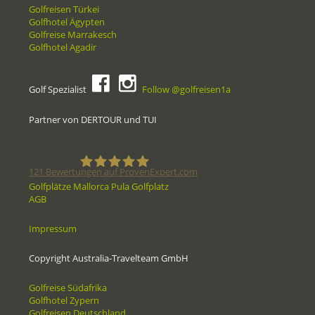
Golfreisen Türkei
Golfhotel Ägypten
Golfreise Marrakesch
Golfhotel Agadir
Golf Spezialist
Follow @golfreisen1a
Partner von DERTOUR und TUI
121
Bewertungen auf ProvenExpert.com
Golfplätze Mallorca Pula Golfplatz
AGB
Golfreisen1a - Golfreisen vom
Impressum
Spezialisten
Copyright Australia-Travelteam GmbH
Golfreise Südafrika
Golfhotel Zypern
Golfreisen Deutschland