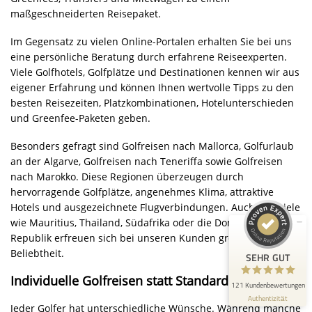
maßgeschneiderten Reisepaket.
Im Gegensatz zu vielen Online-Portalen erhalten Sie bei uns
eine persönliche Beratung durch erfahrene Reiseexperten.
Viele Golfhotels, Golfplätze und Destinationen kennen wir aus
eigener Erfahrung und können Ihnen wertvolle Tipps zu den
besten Reisezeiten, Platzkombinationen, Hotelunterschieden
Kundenbewertungen und Erfahrungen zu
und Greenfee-Paketen geben.
Golfreisen1a - Golfreisen vom Spezialisten
Besonders gefragt sind Golfreisen nach Mallorca, Golfurlaub
SEHR GUT
100%
an der Algarve, Golfreisen nach Teneriffa sowie Golfreisen
nach Marokko. Diese Regionen überzeugen durch
Empfehlungen auf
ProvenExpert.com
4,87 / 5,00
hervorragende Golfplätze, angenehmes Klima, attraktive
Hotels und ausgezeichnete Flugverbindungen. Auch Fernziele
85
36
wie Mauritius, Thailand, Südafrika oder die Dominikanische
Republik erfreuen sich bei unseren Kunden großer
Bewertungen auf
Bewertungen von 3
ProvenExpert.com
anderen Quellen
Beliebtheit.
SEHR GUT
Individuelle Golfreisen statt Standardpakete
Blick aufs ProvenExpert-Profil werfen
121 Kundenbewertungen
Authentizität
9.6.2026
Jeder Golfer hat unterschiedliche Wünsche. Während manche