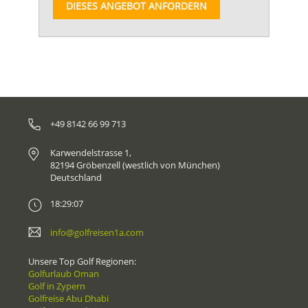
DIESES ANGEBOT ANFORDERN
+49 8142 66 99 713
Karwendelstrasse 1,
82194 Gröbenzell (westlich von München)
Deutschland
18:29:07
info@golfreisen1a.com
Unsere Top Golf Regionen:
Golfurlaub Oman
Golf in Zypern
Golfreise Abu Dhabi