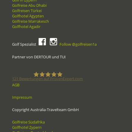
Golf in Zypern
Golfreise Abu Dhabi
Golfreisen Türkei
Golfhotel Ägypten
Golfreise Marrakesch
Golfhotel Agadir
Golf Spezialist
Follow @golfreisen1a
Partner von DERTOUR und TUI
121
Bewertungen auf ProvenExpert.com
AGB
Golfreisen1a - Golfreisen vom
Impressum
Spezialisten
Copyright Australia-Travelteam GmbH
Golfreise Südafrika
Golfhotel Zypern