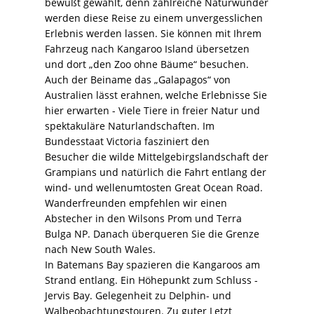
bewußt gewählt, denn zahlreiche Naturwunder
werden diese Reise zu einem unvergesslichen
Erlebnis werden lassen. Sie können mit Ihrem
Fahrzeug nach Kangaroo Island übersetzen
und dort „den Zoo ohne Bäume“ besuchen.
Auch der Beiname das „Galapagos“ von
Australien lässt erahnen, welche Erlebnisse Sie
hier erwarten - Viele Tiere in freier Natur und
spektakuläre Naturlandschaften. Im
Bundesstaat Victoria fasziniert den
Besucher die wilde Mittelgebirgslandschaft der
Grampians und natürlich die Fahrt entlang der
wind- und wellenumtosten Great Ocean Road.
Wanderfreunden empfehlen wir einen
Abstecher in den Wilsons Prom und Terra
Bulga NP. Danach überqueren Sie die Grenze
nach New South Wales.
In Batemans Bay spazieren die Kangaroos am
Strand entlang. Ein Höhepunkt zum Schluss -
Jervis Bay. Gelegenheit zu Delphin- und
Walbeobachtungstouren. Zu guter Letzt