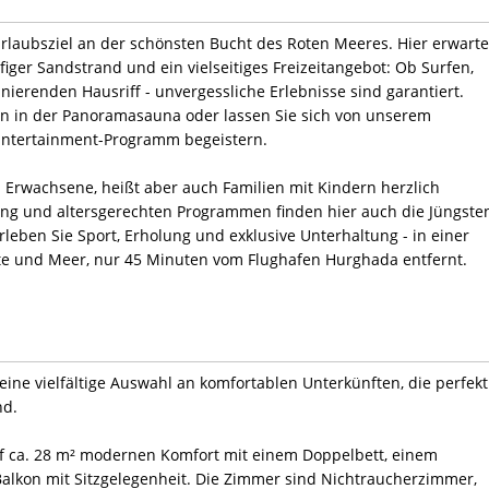
Urlaubsziel an der schönsten Bucht des Roten Meeres. Hier erwart
äufiger Sandstrand und ein vielseitiges Freizeitangebot: Ob Surfen,
nierenden Hausriff - unvergessliche Erlebnisse sind garantiert.
 in der Panoramasauna oder lassen Sie sich von unserem
Entertainment-Programm begeistern.
an Erwachsene, heißt aber auch Familien mit Kindern herzlich
ung und altersgerechten Programmen finden hier auch die Jüngste
rleben Sie Sport, Erholung und exklusive Unterhaltung - in einer
te und Meer, nur 45 Minuten vom Flughafen Hurghada entfernt.
eine vielfältige Auswahl an komfortablen Unterkünften, die perfekt
nd.
f ca. 28 m² modernen Komfort mit einem Doppelbett, einem
Balkon mit Sitzgelegenheit. Die Zimmer sind Nichtraucherzimmer,