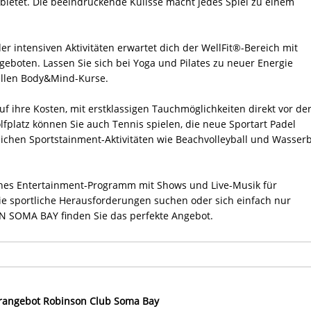
ietet. Die beeindruckende Kulisse macht jedes Spiel zu einem
 intensiven Aktivitäten erwartet dich der WellFit®-Bereich mit
ngeboten. Lassen Sie sich bei Yoga und Pilates zu neuer Energie
ellen Body&Mind-Kurse.
 ihre Kosten, mit erstklassigen Tauchmöglichkeiten direkt vor de
platz können Sie auch Tennis spielen, die neue Sportart Padel
chen Sportstainment-Aktivitäten wie Beachvolleyball und Wasserb
hes Entertainment-Programm mit Shows und Live-Musik für
ie sportliche Herausforderungen suchen oder sich einfach nur
 SOMA BAY finden Sie das perfekte Angebot.
rangebot Robinson Club Soma Bay