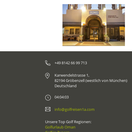
+49 8142 66 99 713
Karwendelstrasse 1,
82194 Gröbenzell (westlich von München)
Deutschland
04:04:03
info@golfreisen1a.com
Unsere Top Golf Regionen:
Golfurlaub Oman