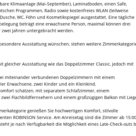
elbare Klimaanlage (Mai-September), Laminatboden, einen Safe,
eutschen Programmen, Radio sowie kostenfreies WLAN (teilweise
Dusche, WC, Föhn und Kosmetikspiegel ausgestattet. Eine tägliche
stbelegung beträgt eine erwachsene Person, maximal können drei
r zwei Jahren untergebracht werden.
e besondere Ausstattung wünschen, stehen weitere Zimmerkategori
it gleicher Ausstattung wie das Doppelzimmer Classic, jedoch mit
wei miteinander verbundenen Doppelzimmern mit einem
vier Erwachsene, zwei Kinder und ein Kleinkind.
Komfort schätzen, mit separatem Schlafzimmer, einem
 zwei Flachbildfernsehern und einem großzügigen Balkon mit Lieg
rkategorie genießen Sie hochwertigen Komfort, stilvolle
lenten ROBINSON Service. Am Anreisetag sind die Zimmer ab 15:0
teht je nach Verfügbarkeit die Möglichkeit eines Late-Check-outs b