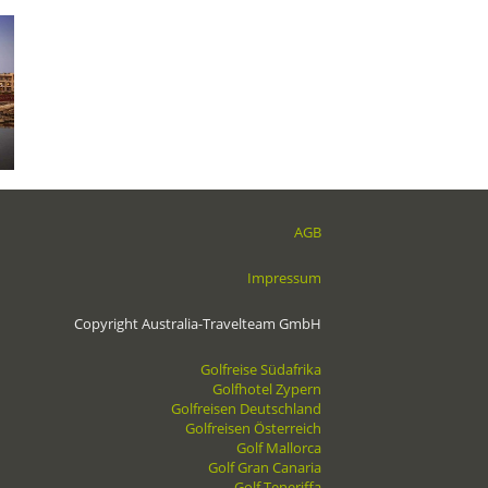
AGB
Impressum
Copyright Australia-Travelteam GmbH
Golfreise Südafrika
Golfhotel Zypern
Golfreisen Deutschland
Golfreisen Österreich
Golf Mallorca
Golf Gran Canaria
Golf Teneriffa