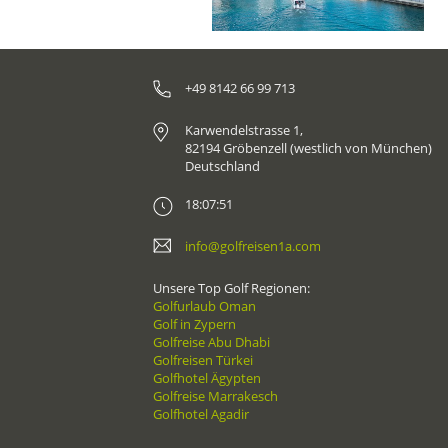
+49 8142 66 99 713
Karwendelstrasse 1,
82194 Gröbenzell (westlich von München)
Deutschland
18:07:51
info@golfreisen1a.com
Unsere Top Golf Regionen:
Golfurlaub Oman
Golf in Zypern
Golfreise Abu Dhabi
Golfreisen Türkei
Golfhotel Ägypten
Golfreise Marrakesch
Golfhotel Agadir