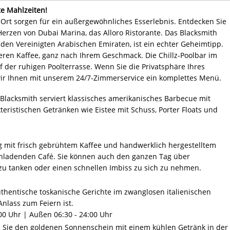
e Mahlzeiten!
 Ort sorgen für ein außergewöhnliches Esserlebnis. Entdecken Sie
erzen von Dubai Marina, das Alloro Ristorante. Das Blacksmith
den Vereinigten Arabischen Emiraten, ist ein echter Geheimtipp.
keren Kaffee, ganz nach Ihrem Geschmack. Die Chillz-Poolbar im
uf der ruhigen Poolterrasse. Wenn Sie die Privatsphäre Ihres
ir Ihnen mit unserem 24/7-Zimmerservice ein komplettes Menü.
Blacksmith serviert klassisches amerikanisches Barbecue mit
eristischen Getränken wie Eistee mit Schuss, Porter Floats und
g mit frisch gebrühtem Kaffee und handwerklich hergestelltem
nladenden Café. Sie können auch den ganzen Tag über
zu tanken oder einen schnellen Imbiss zu sich zu nehmen.
thentische toskanische Gerichte im zwanglosen italienischen
Anlass zum Feiern ist.
00 Uhr | Außen 06:30 - 24:00 Uhr
Sie den goldenen Sonnenschein mit einem kühlen Getränk in der