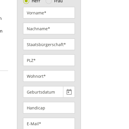
Herr
Frau
n
en