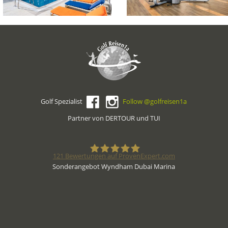
Golf Spezialist
Follow @golfreisen1a
Partner von DERTOUR und TUI
121
Bewertungen auf ProvenExpert.com
Sonderangebot Wyndham Dubai Marina
Golfreisen1a - Golfreisen vom
Spezialisten