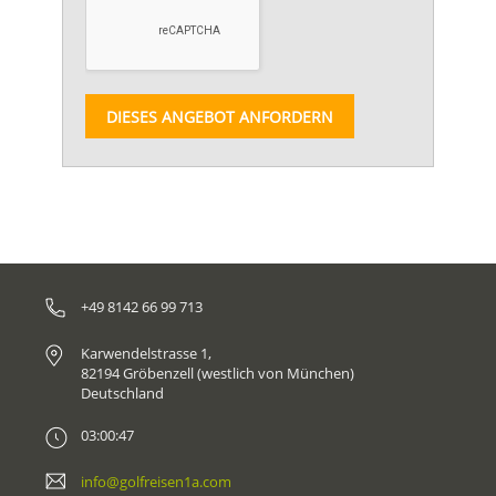
DIESES ANGEBOT ANFORDERN
+49 8142 66 99 713
Karwendelstrasse 1,
82194 Gröbenzell (westlich von München)
Deutschland
03:00:47
info@golfreisen1a.com