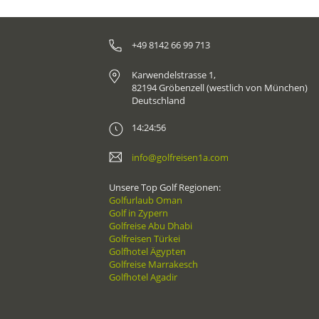
+49 8142 66 99 713
Karwendelstrasse 1,
82194 Gröbenzell (westlich von München)
Deutschland
14:24:56
info@golfreisen1a.com
Unsere Top Golf Regionen:
Golfurlaub Oman
Golf in Zypern
Golfreise Abu Dhabi
Golfreisen Türkei
Golfhotel Ägypten
Golfreise Marrakesch
Golfhotel Agadir