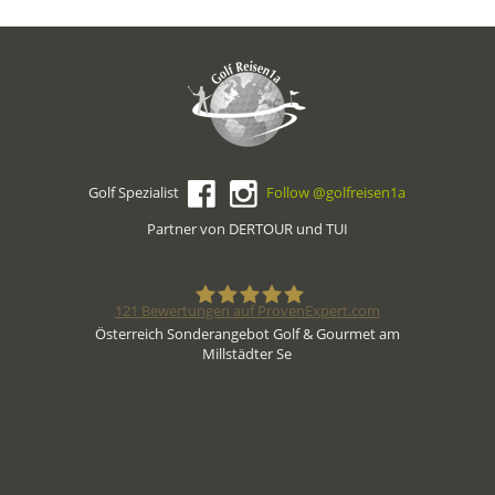
Golf Spezialist
Follow @golfreisen1a
Partner von DERTOUR und TUI
121
Bewertungen auf ProvenExpert.com
Österreich Sonderangebot Golf & Gourmet am
Millstädter Se
Golfreisen1a - Golfreisen vom
Spezialisten