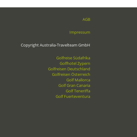
AGB
Impressum
Copyright Australia-Travelteam GmbH
Golfreise Südafrika
Golfhotel Zypern
Golfreisen Deutschland
Golfreisen Österreich
Golf Mallorca
Golf Gran Canaria
Golf Teneriffa
Golf Fuerteventura