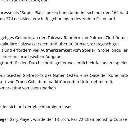
resse als "Super-Platz" bezeichnet, befindet sich auf den 162 ha 
ten 27-Loch-Meisterschaftsgolfanlagen des Nahen Osten auf
hügeliges Gelände, an den Fairway-Rändern von Palmen, Zierbäume
takuläre Salzwasserseen und über 90 Bunker, strategisch gut
eilt und erfordern viel Aufmerksamkeit vom Spieler. Große, ondulier
r einer anspruchsvollen Aufgabe.
egt und für den Durchschnittsgolfer wesentlich einfacher zu spiele
uxuriösesten Golfresorts des Nahen Osten, eine Oase der Ruhe mit
esort von Troon Golf, dem marktführenden Unternehmen für
 -marketing von Luxusmarken
ndet sich auf der gleichnamigen Insel.
eger Gary Player, wurde der 18-Loch, Par 72 Championship Course