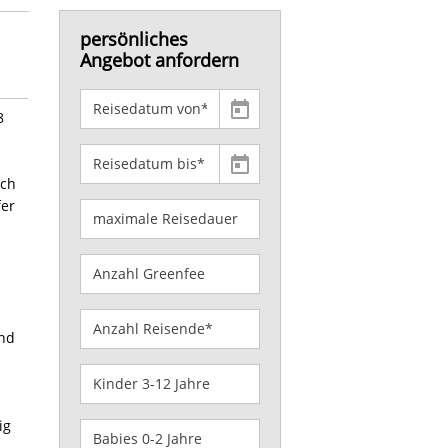
persönliches
Angebot anfordern
8
och
fer
und
ig