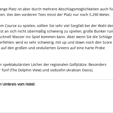
nge Platz ist aber durch mehrere Abschlagsmöglichkeiten auch fü
len. Von den vorderen Tees misst der Platz nur noch 5.290 Meter.
 Course zu spielen, sollten Sie sehr viel Sorgfalt bei der Wahl de
ist an sich nicht übermäßig schwierig zu spielen, große Bunker ru
schnell Wasser ins Spiel kommen kann. Aber wenn Sie die Schläge
erfehlen, wird es sehr schwierig, mit up und down noch den Score
 auf den großen und ondulierten Greens auf eine harte Probe
er spektakulärsten Löcher der regionalen Golfplätze. Besonders
 fünf (The Dolphin View) und siebzehn (Arabian Oasis).
im Umkreis vom Hotel: