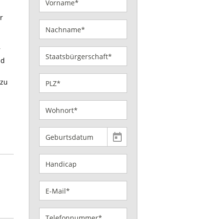
r
r
nd
 zu