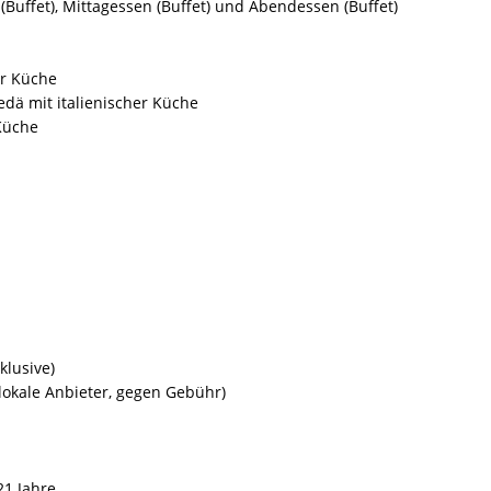
k (Buffet), Mittagessen (Buffet) und Abendessen (Buffet)
er Küche
edä mit italienischer Küche
 Küche
klusive)
lokale Anbieter, gegen Gebühr)
21 Jahre