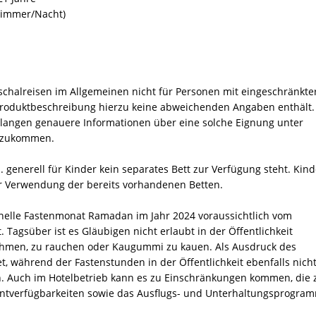
 Zimmer/Nacht)
schalreisen im Allgemeinen nicht für Personen mit eingeschränkte
e Produktbeschreibung hierzu keine abweichenden Angaben enthält.
rlangen genauere Informationen über eine solche Eignung unter
e zukommen.
E. generell für Kinder kein separates Bett zur Verfügung steht. Kind
er Verwendung der bereits vorhandenen Betten.
ionelle Fastenmonat Ramadan im Jahr 2024 voraussichtlich vom
t. Tagsüber ist es Gläubigen nicht erlaubt in der Öffentlichkeit
ehmen, zu rauchen oder Kaugummi zu kauen. Als Ausdruck des
t, während der Fastenstunden in der Öffentlichkeit ebenfalls nich
n. Auch im Hotelbetrieb kann es zu Einschränkungen kommen, die z
antverfügbarkeiten sowie das Ausflugs- und Unterhaltungsprogra