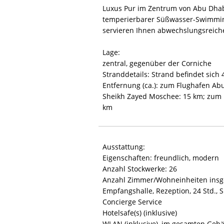
Luxus Pur im Zentrum von Abu Dhabi
temperierbarer Süßwasser-Swimmin
servieren Ihnen abwechslungsreiche
Lage:
zentral, gegenüber der Corniche
Stranddetails: Strand befindet sich 
Entfernung (ca.): zum Flughafen Abu
Sheikh Zayed Moschee: 15 km; zum 
km
Ausstattung:
Eigenschaften: freundlich, modern
Anzahl Stockwerke: 26
Anzahl Zimmer/Wohneinheiten insg
Empfangshalle, Rezeption, 24 Std., Si
Concierge Service
Hotelsafe(s) (inklusive)
WLAN (inklusive), im gesamten Geb