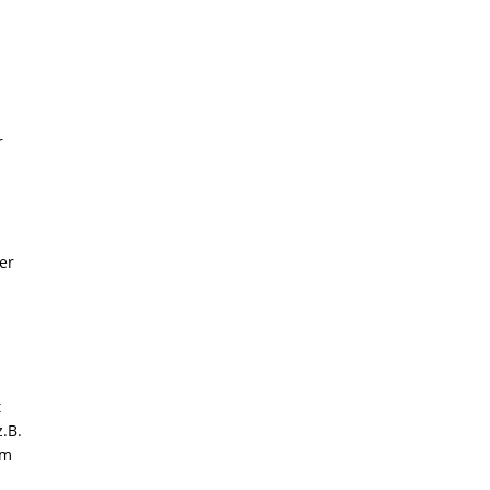
r
er
t
.B.
mm