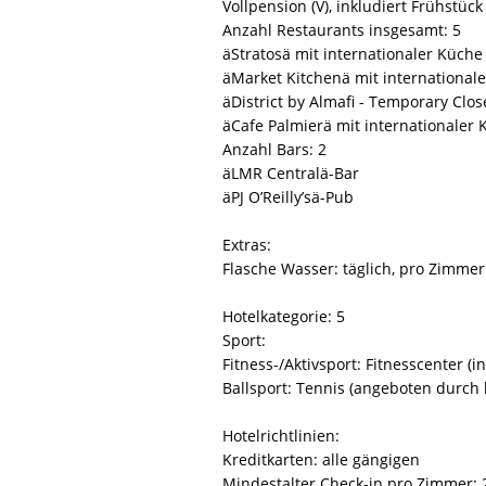
Vollpension (V), inkludiert Frühstüc
Anzahl Restaurants insgesamt: 5
äStratosä mit internationaler Küche
äMarket Kitchenä mit international
äDistrict by Almafi - Temporary Clos
äCafe Palmierä mit internationaler
Anzahl Bars: 2
äLMR Centralä-Bar
äPJ O’Reilly’sä-Pub
Extras:
Flasche Wasser: täglich, pro Zimmer
Hotelkategorie: 5
Sport:
Fitness-/Aktivsport: Fitnesscenter (in
Ballsport: Tennis (angeboten durch 
Hotelrichtlinien:
Kreditkarten: alle gängigen
Mindestalter Check-in pro Zimmer: 