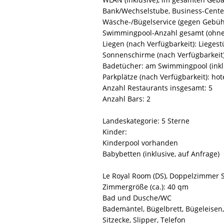
Bank/Wechselstube, Business-Center
Wäsche-/Bügelservice (gegen Gebüh
Swimmingpool-Anzahl gesamt (ohne K
Liegen (nach Verfügbarkeit): Lieges
Sonnenschirme (nach Verfügbarkeit)
Badetücher: am Swimmingpool (inkl
Parkplätze (nach Verfügbarkeit): hot
Anzahl Restaurants insgesamt: 5
Anzahl Bars: 2
Landeskategorie: 5 Sterne
Kinder:
Kinderpool vorhanden
Babybetten (inklusive, auf Anfrage)
Le Royal Room (DS), Doppelzimmer S
Zimmergröße (ca.): 40 qm
Bad und Dusche/WC
Bademäntel, Bügelbrett, Bügeleisen, 
Sitzecke, Slipper, Telefon