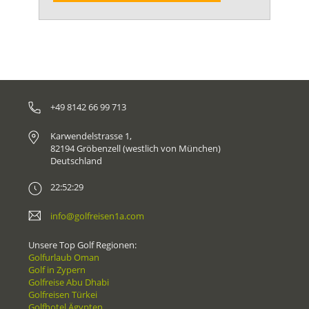
+49 8142 66 99 713
Karwendelstrasse 1,
82194 Gröbenzell (westlich von München)
Deutschland
22:52:29
info@golfreisen1a.com
Unsere Top Golf Regionen:
Golfurlaub Oman
Golf in Zypern
Golfreise Abu Dhabi
Golfreisen Türkei
Golfhotel Ägypten