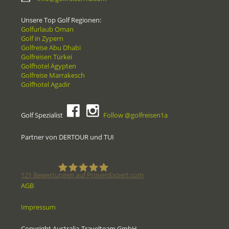
Unsere Top Golf Regionen:
Golfurlaub Oman
Golf in Zypern
Golfreise Abu Dhabi
Golfreisen Türkei
Golfhotel Ägypten
Golfreise Marrakesch
Golfhotel Agadir
Golf Spezialist
Follow @golfreisen1a
Partner von DERTOUR und TUI
121
Bewertungen auf ProvenExpert.com
AGB
Golfreisen1a - Golfreisen vom
Kundenbewertungen und Erfahrungen zu
Impressum
Golfreisen1a - Golfreisen vom Spezialisten
Spezialisten
Copyright Australia-Travelteam GmbH