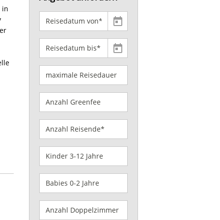
 in
v
er
lle