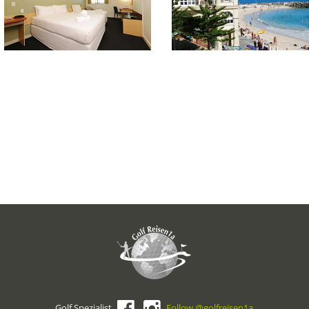
Golf Spezialist
Follow @golfreisen1a