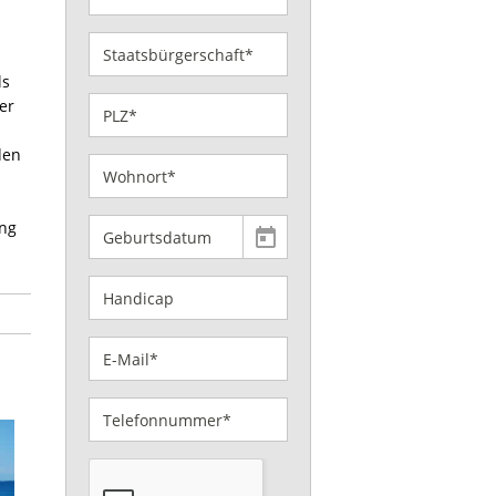
ls
er
den
ing