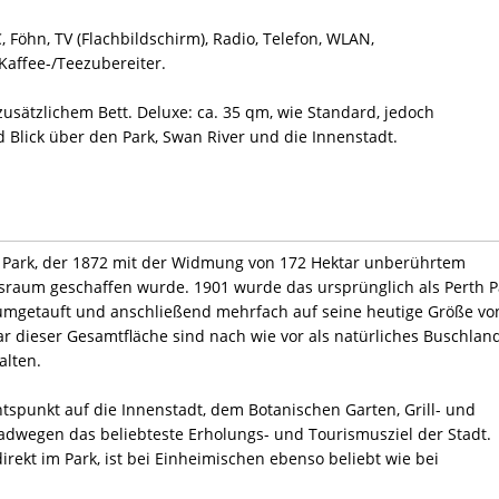
 Föhn, TV (Flachbildschirm), Radio, Telefon, WLAN,
Kaffee-/Teezubereiter.
zusätzlichem Bett. Deluxe: ca. 35 qm, wie Standard, jedoch
Blick über den Park, Swan River und die Innenstadt.
ngs Park, der 1872 mit der Widmung von 172 Hektar unberührtem
gsraum geschaffen wurde. 1901 wurde das ursprünglich als Perth P
 umgetauft und anschließend mehrfach auf seine heutige Größe vo
ar dieser Gesamtfläche sind nach wie vor als natürliches Buschlan
alten.
htspunkt auf die Innenstadt, dem Botanischen Garten, Grill- und
radwegen das beliebteste Erholungs- und Tourismusziel der Stadt.
irekt im Park, ist bei Einheimischen ebenso beliebt wie bei