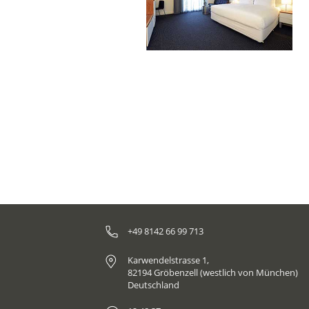
+49 8142 66 99 713
Karwendelstrasse 1,
82194 Gröbenzell (westlich von München)
Deutschland