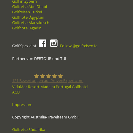
Golf in Zypern
Golfreise Abu Dhabi
Golfreisen Türkei
Golfhotel Ägypten
Golfreise Marrakesch
Golfhotel Agadir
Golf Spezialist
Follow @golfreisen1a
Partner von DERTOUR und TUI
121
Bewertungen auf ProvenExpert.com
VidaMar Resort Madeira Portugal Golfhotel
AGB
Golfreisen1a - Golfreisen vom
Impressum
Spezialisten
Copyright Australia-Travelteam GmbH
Golfreise Südafrika