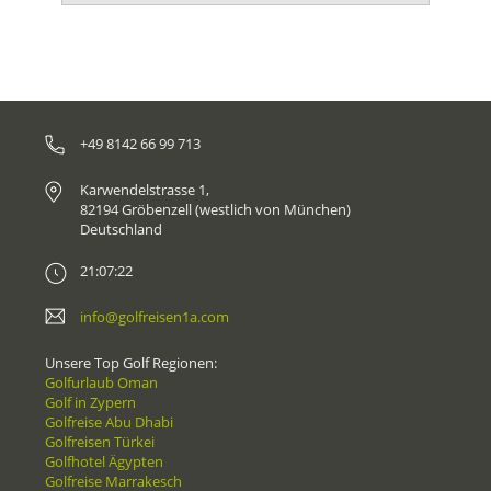
+49 8142 66 99 713
Karwendelstrasse 1,
82194 Gröbenzell (westlich von München)
Deutschland
21:07:22
info@golfreisen1a.com
Unsere Top Golf Regionen:
Golfurlaub Oman
Golf in Zypern
Golfreise Abu Dhabi
Golfreisen Türkei
Golfhotel Ägypten
Golfreise Marrakesch