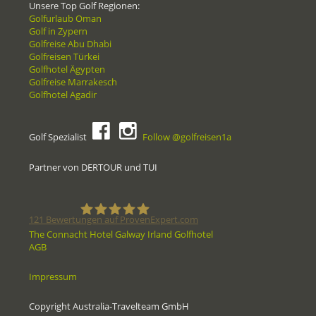
Unsere Top Golf Regionen:
Golfurlaub Oman
Golf in Zypern
Golfreise Abu Dhabi
Golfreisen Türkei
Golfhotel Ägypten
Golfreise Marrakesch
Golfhotel Agadir
Golf Spezialist
Follow @golfreisen1a
Partner von DERTOUR und TUI
121
Bewertungen auf ProvenExpert.com
The Connacht Hotel Galway Irland Golfhotel
AGB
Golfreisen1a - Golfreisen vom
Impressum
Spezialisten
Copyright Australia-Travelteam GmbH