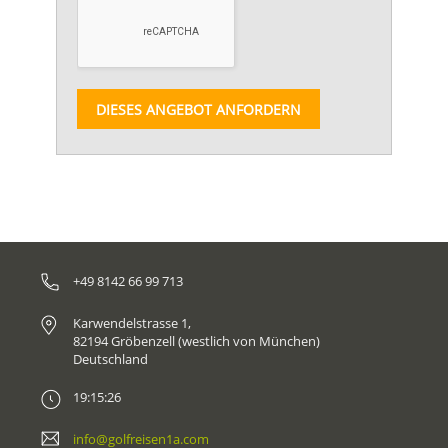
DIESES ANGEBOT ANFORDERN
+49 8142 66 99 713
Karwendelstrasse 1,
82194 Gröbenzell (westlich von München)
Deutschland
19:15:26
info@golfreisen1a.com