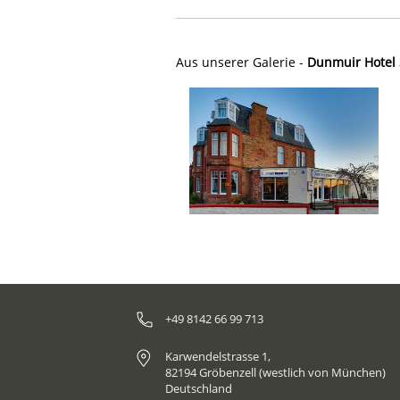
Aus unserer Galerie -
Dunmuir Hotel 
+49 8142 66 99 713
Karwendelstrasse 1,
82194 Gröbenzell (westlich von München)
Deutschland