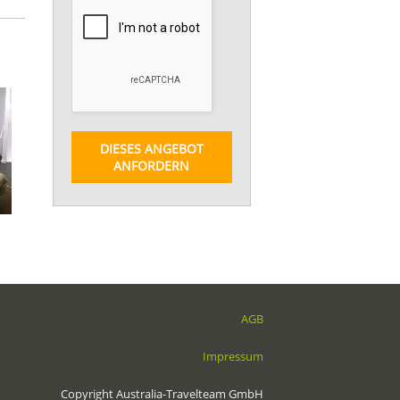
DIESES ANGEBOT
ANFORDERN
AGB
Impressum
Copyright Australia-Travelteam GmbH