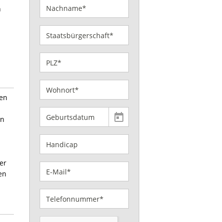
n
ren
en
er
en