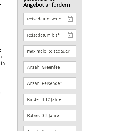
Angebot anfordern
n
d
en
 in
d