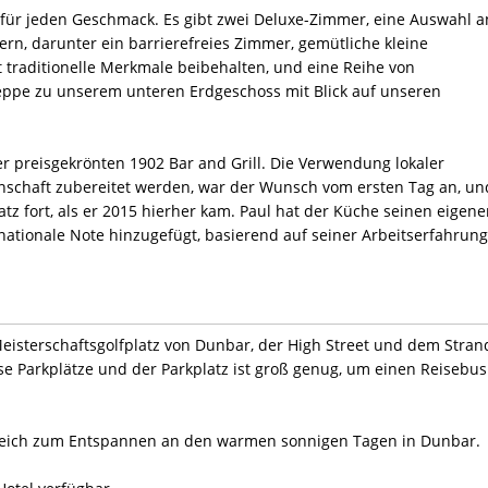
 für jeden Geschmack. Es gibt zwei Deluxe-Zimmer, eine Auswahl a
rn, darunter ein barrierefreies Zimmer, gemütliche kleine
 traditionelle Merkmale beibehalten, und eine Reihe von
eppe zu unserem unteren Erdgeschoss mit Blick auf unseren
r preisgekrönten 1902 Bar and Grill. Die Verwendung lokaler
denschaft zubereitet werden, war der Wunsch vom ersten Tag an, un
atz fort, als er 2015 hierher kam. Paul hat der Küche seinen eigen
ationale Note hinzugefügt, basierend auf seiner Arbeitserfahrung
eisterschaftsgolfplatz von Dunbar, der High Street und dem Stran
lose Parkplätze und der Parkplatz ist groß genug, um einen Reisebus
ereich zum Entspannen an den warmen sonnigen Tagen in Dunbar.