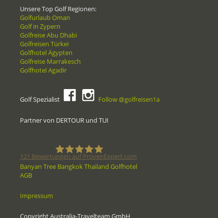
Unsere Top Golf Regionen:
Golfurlaub Oman
Golf in Zypern
Golfreise Abu Dhabi
Golfreisen Türkei
Golfhotel Ägypten
Golfreise Marrakesch
Golfhotel Agadir
Golf Spezialist
Follow @golfreisen1a
Partner von DERTOUR und TUI
121
Bewertungen auf ProvenExpert.com
Banyan Tree Bangkok Thailand Golfhotel
AGB
Golfreisen1a - Golfreisen vom
Impressum
Spezialisten
Copyright Australia-Travelteam GmbH