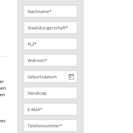
er
hen
nen
hes