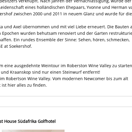
Besitzers verknüpft. Nach Jahren der Vernachlässigung, wurde der
Leidenschaft eines holländischen Ehepaars, Yvonne und Herman v
ekershof zwischen 2000 und 2011 in neuem Glanz und wurde für die
 und Axel übernommen und mit viel Liebe erneuert. Die Bauten 
n Epochen wurden behutsam renoviert und der Garten restrukturie
affen. Ein rundes Ensemble der Sinne: Sehen, hören, schmecken,
 at Soekershof.
um eine ausgedehnte Weintour im Roberston Wine Valley zu starten
s und Kraanskop sind nur einen Steinwurf entfernt!
e im Robertson Wine Valley. Vom modernen Newcomer bis zum alt
ist hier alles zu finden.
t House Südafrika Golfhotel