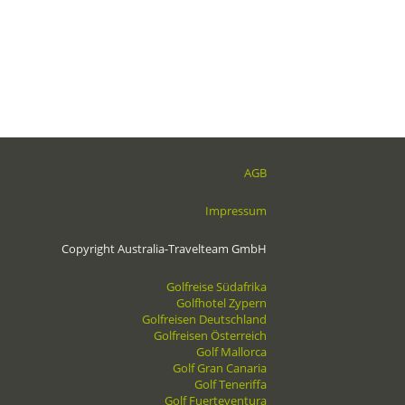
AGB
Impressum
Copyright Australia-Travelteam GmbH
Golfreise Südafrika
Golfhotel Zypern
Golfreisen Deutschland
Golfreisen Österreich
Golf Mallorca
Golf Gran Canaria
Golf Teneriffa
Golf Fuerteventura