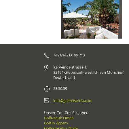
+49 8142 66 99 713
Karwendelstrasse 1,
82194 Gröbenzell (westlich von München)
Deutschland
23:50:59
info@golfreisen1a.com
Unsere Top Golf Regionen:
Golfurlaub Oman
Golf in Zypern
Golfreise Abu Dhabi