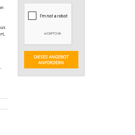
an
aus
rt,
DIESES ANGEBOT
ANFORDERN
.