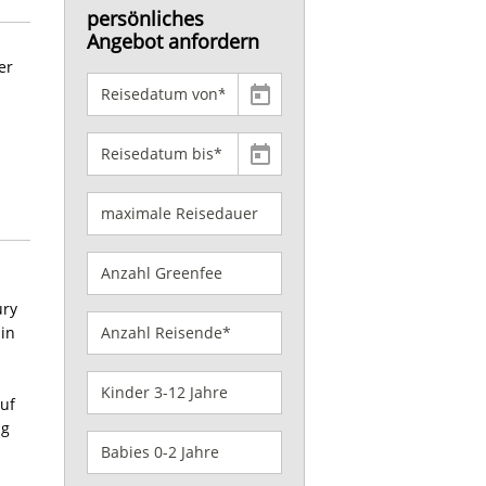
persönliches
Angebot anfordern
er
ury
in
auf
ng