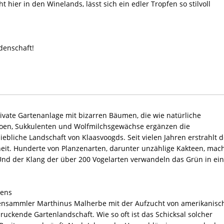
hier in den Winelands, lässt sich ein edler Tropfen so stilvoll
denschaft!
ivate Gartenanlage mit bizarren Bäumen, die wie natürliche
loen, Sukkulenten und Wolfmilchsgewächse ergänzen die
iebliche Landschaft von Klaasvoogds. Seit vielen Jahren erstrahlt d
heit. Hunderte von Planzenarten, darunter unzählige Kakteen, mac
nd der Klang der über 200 Vogelarten verwandeln das Grün in ei
tens
ensammler Marthinus Malherbe mit der Aufzucht von amerikanisc
ruckende Gartenlandschaft. Wie so oft ist das Schicksal solcher