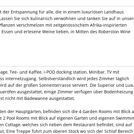
t der Entspannung für alle, die in einem luxuriösen Landhaus
assen Sie sich kulinarisch verwöhnen und tanken Sie auf in unser
Pflanzen verschmelzen mit zeitgenössischem Afrika-inspirierten
es Essen und erlesene Weine lieben, in Mitten des Roberston Wine
ge, Tee- und Kaffee, i-POD docking station, Minibar, TV mit
ss Internetzugang. Selbstverständlich wird jedes Zimmer täglich
 wird auf der großen Sonnenterrasse serviert. Die Superior und Lux
ueröfen ausgestattet, einige Zimmer verfügen über Bodenheizung 
t nicht mit Badewanne ausgestattet.
ten der Hauptgärten, befinden sich die 4 Garden Rooms mit Blick 
e 2 Pool Rooms mit Blick auf eigenen Garten und eigenen Swimmi
en Cottage, welches sich neben dem Restaurant befindet, sind auf
ut. Eine Treppe führt zum oberen Stock wo sich der Schlaf Bereich